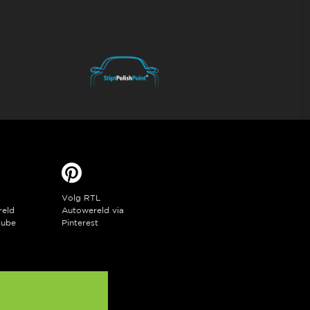
Volg RTL
reld
Autowereld via
tube
Pinterest