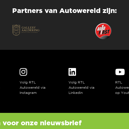
Partners van Autowereld zijn:
Volg RTL
Volg RTL
RTL
a
Autowereld via
Autowereld via
Autowe
Instagram
Linkedin
op You
in voor onze nieuwsbrief