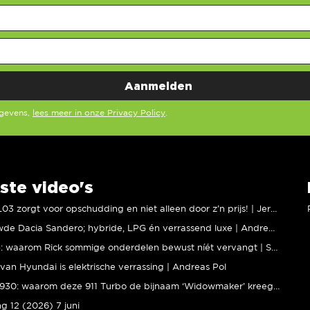
egevens,
lees meer in onze Privacy Policy
.
ste video's
XPENG L03 zorgt voor opschudding en niet alleen door z’n prijs! | Jeroen Mul
Vernieuwde Dacia Sandero; hybride, LPG én verrassend luxe | Andreas Pol
BMW M5: waarom Rick sommige onderdelen bewust níét vervangt | Stipt Polish Point
van Hyundai is elektrische verrassing | Andreas Pol
Porsche 930: waarom deze 911 Turbo de bijnaam ‘Widowmaker’ kreeg | Gallery Aaldering
ng 12 (2026) 7 juni