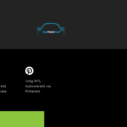
Volg RTL
reld
Autowereld via
tube
Pinterest