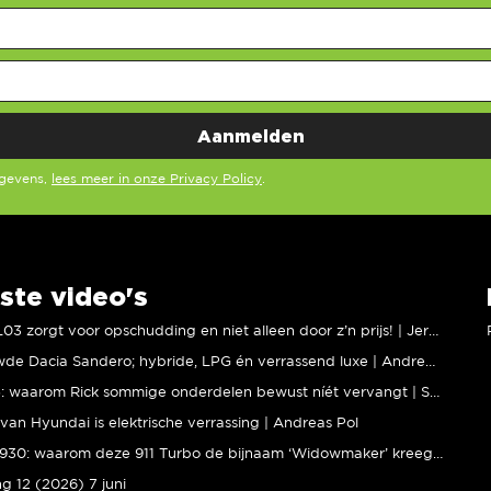
egevens,
lees meer in onze Privacy Policy
.
ste video's
XPENG L03 zorgt voor opschudding en niet alleen door z’n prijs! | Jeroen Mul
Vernieuwde Dacia Sandero; hybride, LPG én verrassend luxe | Andreas Pol
BMW M5: waarom Rick sommige onderdelen bewust níét vervangt | Stipt Polish Point
van Hyundai is elektrische verrassing | Andreas Pol
Porsche 930: waarom deze 911 Turbo de bijnaam ‘Widowmaker’ kreeg | Gallery Aaldering
ng 12 (2026) 7 juni