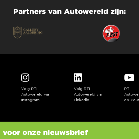
Partners van Autowereld zijn:
Volg RTL
Volg RTL
RTL
a
Autowereld via
Autowereld via
Autowe
Instagram
Linkedin
op You
in voor onze nieuwsbrief