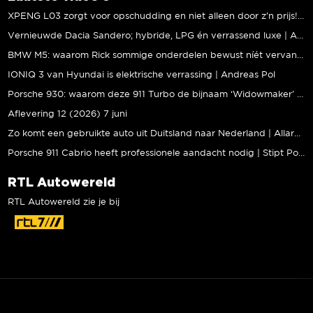
XPENG L03 zorgt voor opschudding en niet alleen door z’n prijs! | Jeroen Mul
Vernieuwde Dacia Sandero; hybride, LPG én verrassend luxe | Andreas Pol
BMW M5: waarom Rick sommige onderdelen bewust níét vervangt | Stipt Polish Point
IONIQ 3 van Hyundai is elektrische verrassing | Andreas Pol
Porsche 930: waarom deze 911 Turbo de bijnaam ‘Widowmaker’ kreeg | Gallery Aaldering
Aflevering 12 (2026) 7 juni
Zo komt een gebruikte auto uit Duitsland naar Nederland | Allard Kalff
Porsche 911 Cabrio heeft professionele aandacht nodig | Stipt Polish Point
RTL Autowereld
RTL Autowereld zie je bij