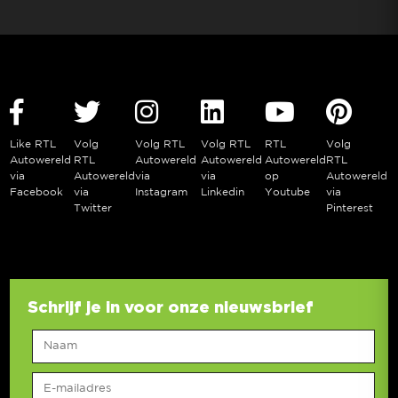
Like RTL
Volg
Volg RTL
Volg RTL
RTL
Volg
Autowereld
RTL
Autowereld
Autowereld
Autowereld
RTL
via
Autowereld
via
via
op
Autowereld
Facebook
via
Instagram
Linkedin
Youtube
via
Twitter
Pinterest
Schrijf je in voor onze nieuwsbrief