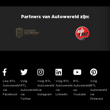
Partners van Autowereld zijn:
Like RTL
Volg
Volg RTL
Volg RTL
RTL
Volg
Autowereld
RTL
Autowereld
Autowereld
Autowereld
RTL
via
Autowereld
via
via
op
Autowereld
Facebook
via
Instagram
Linkedin
Youtube
via
Twitter
Pinterest