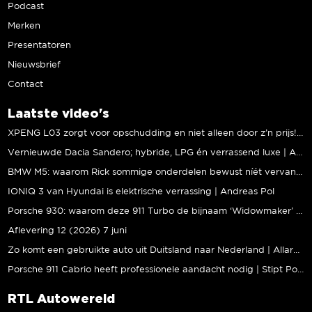
Podcast
Merken
Presentatoren
Nieuwsbrief
Contact
Laatste video's
XPENG L03 zorgt voor opschudding en niet alleen door z’n prijs! | Jeroen Mul
Vernieuwde Dacia Sandero; hybride, LPG én verrassend luxe | Andreas Pol
BMW M5: waarom Rick sommige onderdelen bewust níét vervangt | Stipt Polish Point
IONIQ 3 van Hyundai is elektrische verrassing | Andreas Pol
Porsche 930: waarom deze 911 Turbo de bijnaam ‘Widowmaker’ kreeg | Gallery Aaldering
Aflevering 12 (2026) 7 juni
Zo komt een gebruikte auto uit Duitsland naar Nederland | Allard Kalff
Porsche 911 Cabrio heeft professionele aandacht nodig | Stipt Polish Point
RTL Autowereld