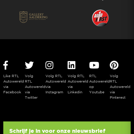
Like RTL
Volg
Volg RTL
Volg RTL
RTL
Volg
Autowereld
RTL
Autowereld
Autowereld
Autowereld
RTL
via
Autowereld
via
via
op
Autowereld
Facebook
via
Instagram
Linkedin
Youtube
via
Twitter
Pinterest
Schrijf je in voor onze nieuwsbrief