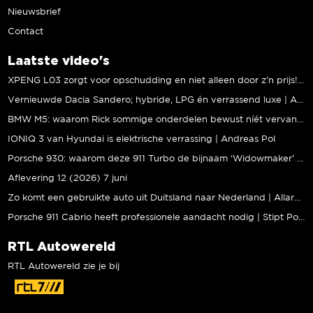
Nieuwsbrief
Contact
Laatste video's
XPENG L03 zorgt voor opschudding en niet alleen door z’n prijs! | Jeroen Mul
Vernieuwde Dacia Sandero; hybride, LPG én verrassend luxe | Andreas Pol
BMW M5: waarom Rick sommige onderdelen bewust níét vervangt | Stipt Polish Point
IONIQ 3 van Hyundai is elektrische verrassing | Andreas Pol
Porsche 930: waarom deze 911 Turbo de bijnaam ‘Widowmaker’ kreeg | Gallery Aaldering
Aflevering 12 (2026) 7 juni
Zo komt een gebruikte auto uit Duitsland naar Nederland | Allard Kalff
Porsche 911 Cabrio heeft professionele aandacht nodig | Stipt Polish Point
RTL Autowereld
RTL Autowereld zie je bij