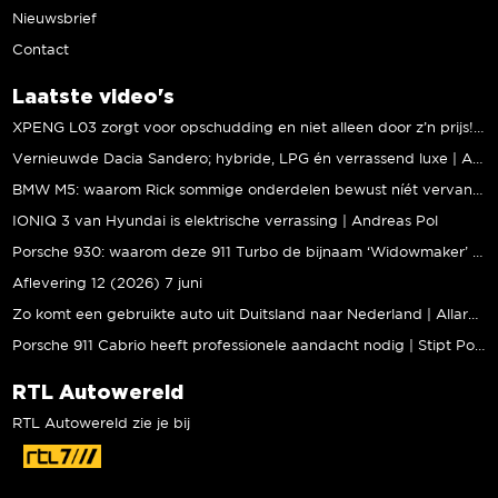
Nieuwsbrief
Contact
Laatste video's
XPENG L03 zorgt voor opschudding en niet alleen door z’n prijs! | Jeroen Mul
Vernieuwde Dacia Sandero; hybride, LPG én verrassend luxe | Andreas Pol
BMW M5: waarom Rick sommige onderdelen bewust níét vervangt | Stipt Polish Point
IONIQ 3 van Hyundai is elektrische verrassing | Andreas Pol
Porsche 930: waarom deze 911 Turbo de bijnaam ‘Widowmaker’ kreeg | Gallery Aaldering
Aflevering 12 (2026) 7 juni
Zo komt een gebruikte auto uit Duitsland naar Nederland | Allard Kalff
Porsche 911 Cabrio heeft professionele aandacht nodig | Stipt Polish Point
RTL Autowereld
RTL Autowereld zie je bij