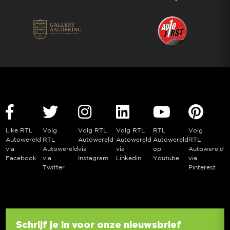
Like RTL
Volg
Volg RTL
Volg RTL
RTL
Volg
Autowereld
RTL
Autowereld
Autowereld
Autowereld
RTL
via
Autowereld
via
via
op
Autowereld
Facebook
via
Instagram
Linkedin
Youtube
via
Twitter
Pinterest
Schrijf je in voor onze nieuwsbrief