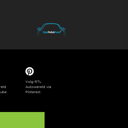
Volg RTL
reld
Autowereld via
tube
Pinterest