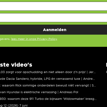
egevens,
lees meer in onze Privacy Policy
.
ste video's
XPENG L03 zorgt voor opschudding en niet alleen door z’n prijs! | Jeroen Mul
Vernieuwde Dacia Sandero; hybride, LPG én verrassend luxe | Andreas Pol
BMW M5: waarom Rick sommige onderdelen bewust níét vervangt | Stipt Polish Point
van Hyundai is elektrische verrassing | Andreas Pol
Porsche 930: waarom deze 911 Turbo de bijnaam ‘Widowmaker’ kreeg | Gallery Aaldering
ng 12 (2026) 7 juni