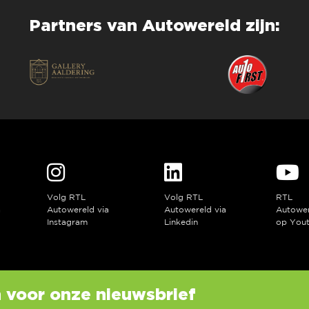
Partners van Autowereld zijn:
Volg RTL
Volg RTL
RTL
a
Autowereld via
Autowereld via
Autowe
Instagram
Linkedin
op You
in voor onze nieuwsbrief