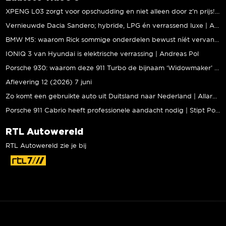
XPENG L03 zorgt voor opschudding en niet alleen door z’n prijs! | Jeroen Mul
Vernieuwde Dacia Sandero; hybride, LPG én verrassend luxe | Andreas Pol
BMW M5: waarom Rick sommige onderdelen bewust níét vervangt | Stipt Polish Point
IONIQ 3 van Hyundai is elektrische verrassing | Andreas Pol
Porsche 930: waarom deze 911 Turbo de bijnaam ‘Widowmaker’ kreeg | Gallery Aaldering
Aflevering 12 (2026) 7 juni
Zo komt een gebruikte auto uit Duitsland naar Nederland | Allard Kalff
Porsche 911 Cabrio heeft professionele aandacht nodig | Stipt Polish Point
RTL Autowereld
RTL Autowereld zie je bij