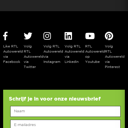
Like RTL
Volg
Volg RTL
Volg RTL
RTL
Volg
Autowereld
RTL
Autowereld
Autowereld
Autowereld
RTL
via
Autowereld
via
via
op
Autowereld
Facebook
via
Instagram
Linkedin
Youtube
via
Twitter
Pinterest
Schrijf je in voor onze nieuwsbrief