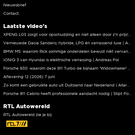
Nieuwsbrief
Contact
Laatste video's
XPENG L03 zorgt voor opschudding en niet alleen door z’n prijs! | Jeroen Mul
Vernieuwde Dacia Sandero; hybride, LPG én verrassend luxe | Andreas Pol
BMW M5: waarom Rick sommige onderdelen bewust níét vervangt | Stipt Polish Point
IONIQ 3 van Hyundai is elektrische verrassing | Andreas Pol
Porsche 930: waarom deze 911 Turbo de bijnaam ‘Widowmaker’ kreeg | Gallery Aaldering
Aflevering 12 (2026) 7 juni
Zo komt een gebruikte auto uit Duitsland naar Nederland | Allard Kalff
Porsche 911 Cabrio heeft professionele aandacht nodig | Stipt Polish Point
RTL Autowereld
RTL Autowereld zie je bij