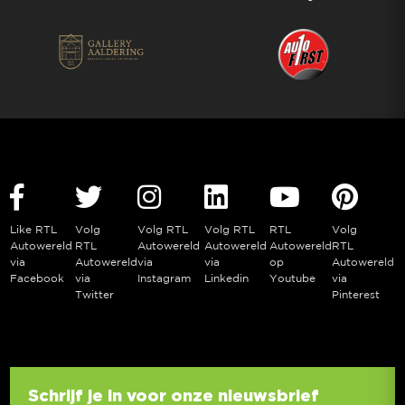
Like RTL
Volg
Volg RTL
Volg RTL
RTL
Volg
Autowereld
RTL
Autowereld
Autowereld
Autowereld
RTL
via
Autowereld
via
via
op
Autowereld
Facebook
via
Instagram
Linkedin
Youtube
via
Twitter
Pinterest
Schrijf je in voor onze nieuwsbrief