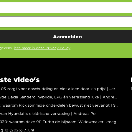
egevens,
lees meer in onze Privacy Policy
.
ste video's
XPENG L03 zorgt voor opschudding en niet alleen door z’n prijs! | Jeroen Mul
Vernieuwde Dacia Sandero; hybride, LPG én verrassend luxe | Andreas Pol
BMW M5: waarom Rick sommige onderdelen bewust níét vervangt | Stipt Polish Point
van Hyundai is elektrische verrassing | Andreas Pol
Porsche 930: waarom deze 911 Turbo de bijnaam ‘Widowmaker’ kreeg | Gallery Aaldering
ng 12 (2026) 7 juni