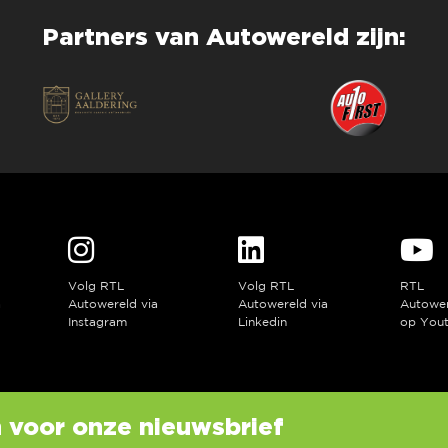
Partners van Autowereld zijn:
Volg RTL
Volg RTL
RTL
a
Autowereld via
Autowereld via
Autowe
Instagram
Linkedin
op You
in voor onze nieuwsbrief