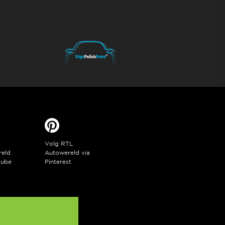
Volg RTL
reld
Autowereld via
tube
Pinterest