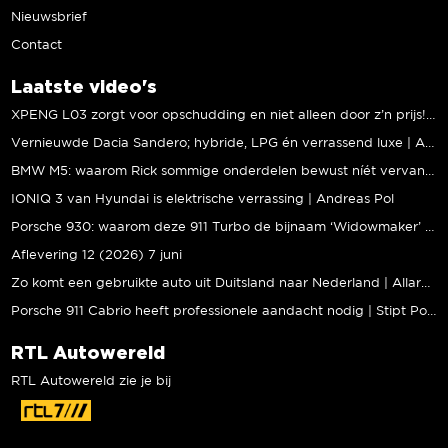
Nieuwsbrief
Contact
Laatste video's
XPENG L03 zorgt voor opschudding en niet alleen door z’n prijs! | Jeroen Mul
Vernieuwde Dacia Sandero; hybride, LPG én verrassend luxe | Andreas Pol
BMW M5: waarom Rick sommige onderdelen bewust níét vervangt | Stipt Polish Point
IONIQ 3 van Hyundai is elektrische verrassing | Andreas Pol
Porsche 930: waarom deze 911 Turbo de bijnaam ‘Widowmaker’ kreeg | Gallery Aaldering
Aflevering 12 (2026) 7 juni
Zo komt een gebruikte auto uit Duitsland naar Nederland | Allard Kalff
Porsche 911 Cabrio heeft professionele aandacht nodig | Stipt Polish Point
RTL Autowereld
RTL Autowereld zie je bij