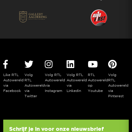
Like RTL
Volg
Volg RTL
Volg RTL
RTL
Volg
Autowereld
RTL
Autowereld
Autowereld
Autowereld
RTL
via
Autowereld
via
via
op
Autowereld
Facebook
via
Instagram
Linkedin
Youtube
via
Twitter
Pinterest
Schrijf je in voor onze nieuwsbrief