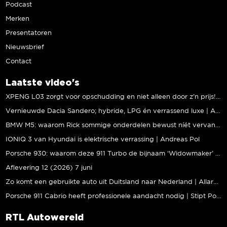
Podcast
Merken
Presentatoren
Nieuwsbrief
Contact
Laatste video's
XPENG L03 zorgt voor opschudding en niet alleen door z’n prijs! | Jeroen Mul
Vernieuwde Dacia Sandero; hybride, LPG én verrassend luxe | Andreas Pol
BMW M5: waarom Rick sommige onderdelen bewust níét vervangt | Stipt Polish Point
IONIQ 3 van Hyundai is elektrische verrassing | Andreas Pol
Porsche 930: waarom deze 911 Turbo de bijnaam ‘Widowmaker’ kreeg | Gallery Aaldering
Aflevering 12 (2026) 7 juni
Zo komt een gebruikte auto uit Duitsland naar Nederland | Allard Kalff
Porsche 911 Cabrio heeft professionele aandacht nodig | Stipt Polish Point
RTL Autowereld