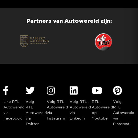
Partners van Autowereld zijn:
Like RTL
Volg
Volg RTL
Volg RTL
RTL
Volg
Autowereld
RTL
Autowereld
Autowereld
Autowereld
RTL
via
Autowereld
via
via
op
Autowereld
Facebook
via
Instagram
Linkedin
Youtube
via
Twitter
Pinterest