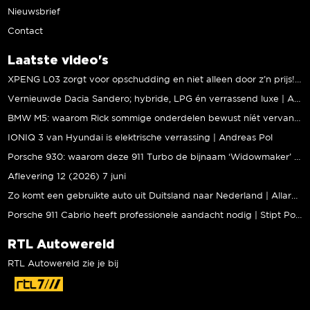
Nieuwsbrief
Contact
Laatste video's
XPENG L03 zorgt voor opschudding en niet alleen door z’n prijs! | Jeroen Mul
Vernieuwde Dacia Sandero; hybride, LPG én verrassend luxe | Andreas Pol
BMW M5: waarom Rick sommige onderdelen bewust níét vervangt | Stipt Polish Point
IONIQ 3 van Hyundai is elektrische verrassing | Andreas Pol
Porsche 930: waarom deze 911 Turbo de bijnaam ‘Widowmaker’ kreeg | Gallery Aaldering
Aflevering 12 (2026) 7 juni
Zo komt een gebruikte auto uit Duitsland naar Nederland | Allard Kalff
Porsche 911 Cabrio heeft professionele aandacht nodig | Stipt Polish Point
RTL Autowereld
RTL Autowereld zie je bij