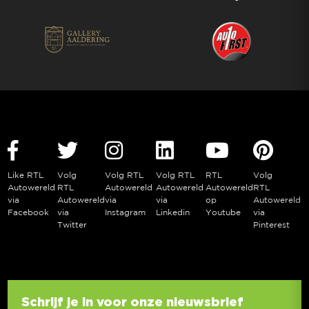
Like RTL
Volg
Volg RTL
Volg RTL
RTL
Volg
Autowereld
RTL
Autowereld
Autowereld
Autowereld
RTL
via
Autowereld
via
via
op
Autowereld
Facebook
via
Instagram
Linkedin
Youtube
via
Twitter
Pinterest
Schrijf je in voor onze nieuwsbrief