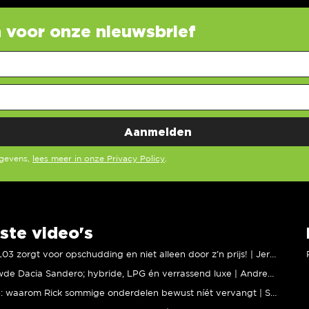
in voor onze nieuwsbrief
egevens,
lees meer in onze Privacy Policy
.
ste video's
XPENG L03 zorgt voor opschudding en niet alleen door z’n prijs! | Jeroen Mul
Vernieuwde Dacia Sandero; hybride, LPG én verrassend luxe | Andreas Pol
BMW M5: waarom Rick sommige onderdelen bewust níét vervangt | Stipt Polish Point