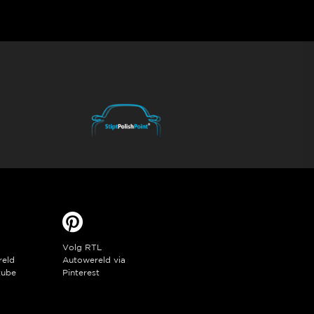
Volg RTL
reld
Autowereld via
tube
Pinterest