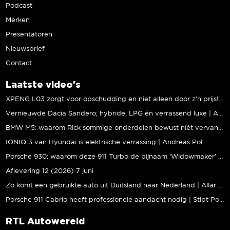
Podcast
Merken
Presentatoren
Nieuwsbrief
Contact
Laatste video's
XPENG L03 zorgt voor opschudding en niet alleen door z’n prijs! | Jeroen Mul
Vernieuwde Dacia Sandero; hybride, LPG én verrassend luxe | Andreas Pol
BMW M5: waarom Rick sommige onderdelen bewust níét vervangt | Stipt Polish Point
IONIQ 3 van Hyundai is elektrische verrassing | Andreas Pol
Porsche 930: waarom deze 911 Turbo de bijnaam ‘Widowmaker’ kreeg | Gallery Aaldering
Aflevering 12 (2026) 7 juni
Zo komt een gebruikte auto uit Duitsland naar Nederland | Allard Kalff
Porsche 911 Cabrio heeft professionele aandacht nodig | Stipt Polish Point
RTL Autowereld