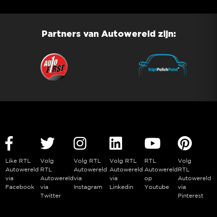
Partners van Autowereld zijn:
Like RTL
Volg
Volg RTL
Volg RTL
RTL
Volg
Autowereld
RTL
Autowereld
Autowereld
Autowereld
RTL
via
Autowereld
via
via
op
Autowereld
Facebook
via
Instagram
Linkedin
Youtube
via
Twitter
Pinterest