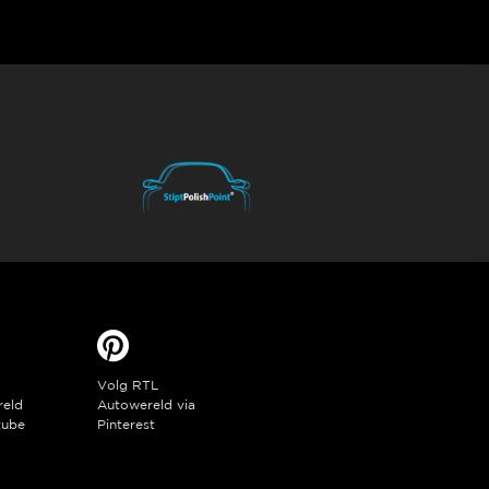
Volg RTL
reld
Autowereld via
tube
Pinterest