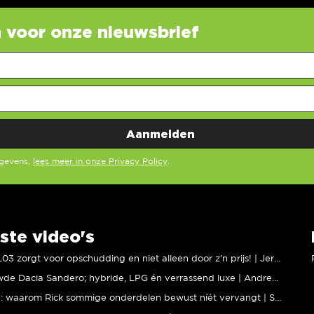
in voor onze nieuwsbrief
egevens,
lees meer in onze Privacy Policy
.
ste video's
XPENG L03 zorgt voor opschudding en niet alleen door z’n prijs! | Jeroen Mul
Vernieuwde Dacia Sandero; hybride, LPG én verrassend luxe | Andreas Pol
BMW M5: waarom Rick sommige onderdelen bewust níét vervangt | Stipt Polish Point