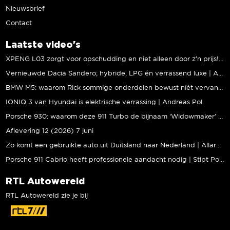
Nieuwsbrief
Contact
Laatste video's
XPENG L03 zorgt voor opschudding en niet alleen door z’n prijs! | Jeroen Mul
Vernieuwde Dacia Sandero; hybride, LPG én verrassend luxe | Andreas Pol
BMW M5: waarom Rick sommige onderdelen bewust níét vervangt | Stipt Polish Point
IONIQ 3 van Hyundai is elektrische verrassing | Andreas Pol
Porsche 930: waarom deze 911 Turbo de bijnaam ‘Widowmaker’ kreeg | Gallery Aaldering
Aflevering 12 (2026) 7 juni
Zo komt een gebruikte auto uit Duitsland naar Nederland | Allard Kalff
Porsche 911 Cabrio heeft professionele aandacht nodig | Stipt Polish Point
RTL Autowereld
RTL Autowereld zie je bij