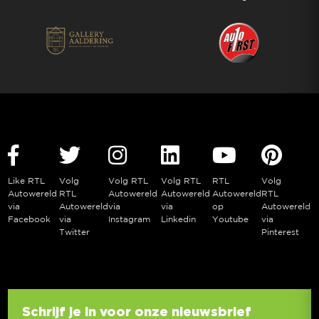
Like RTL
Volg
Volg RTL
Volg RTL
RTL
Volg
Autowereld
RTL
Autowereld
Autowereld
Autowereld
RTL
via
Autowereld
via
via
op
Autowereld
Facebook
via
Instagram
Linkedin
Youtube
via
Twitter
Pinterest
Schrijf je in voor onze nieuwsbrief