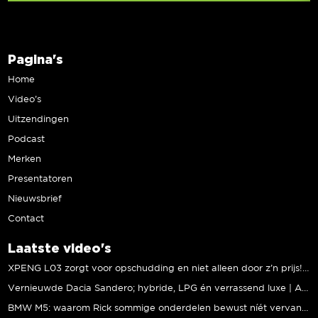
Pagina's
Home
Video’s
Uitzendingen
Podcast
Merken
Presentatoren
Nieuwsbrief
Contact
Laatste video's
XPENG L03 zorgt voor opschudding en niet alleen door z’n prijs! | Jeroen Mul
Vernieuwde Dacia Sandero; hybride, LPG én verrassend luxe | Andreas Pol
BMW M5: waarom Rick sommige onderdelen bewust níét vervangt | Stipt Polish Point