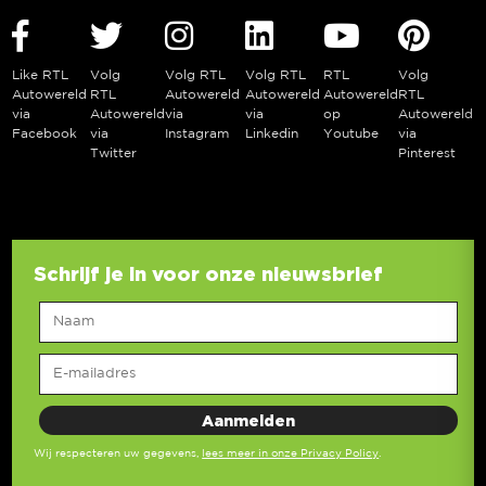
Like RTL
Volg
Volg RTL
Volg RTL
RTL
Volg
Autowereld
RTL
Autowereld
Autowereld
Autowereld
RTL
via
Autowereld
via
via
op
Autowereld
Facebook
via
Instagram
Linkedin
Youtube
via
Twitter
Pinterest
Schrijf je in voor onze nieuwsbrief
Wij respecteren uw gegevens,
lees meer in onze Privacy Policy
.