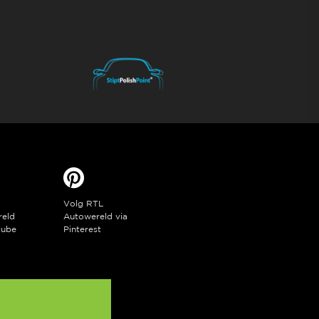
Volg RTL
reld
Autowereld via
tube
Pinterest