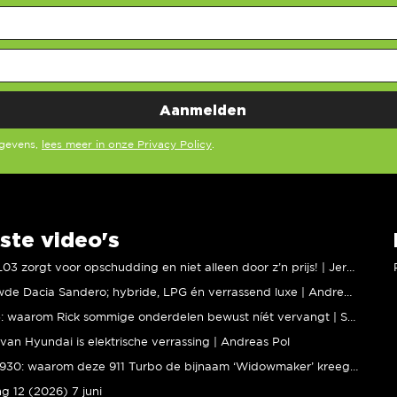
egevens,
lees meer in onze Privacy Policy
.
ste video's
XPENG L03 zorgt voor opschudding en niet alleen door z’n prijs! | Jeroen Mul
Vernieuwde Dacia Sandero; hybride, LPG én verrassend luxe | Andreas Pol
BMW M5: waarom Rick sommige onderdelen bewust níét vervangt | Stipt Polish Point
van Hyundai is elektrische verrassing | Andreas Pol
Porsche 930: waarom deze 911 Turbo de bijnaam ‘Widowmaker’ kreeg | Gallery Aaldering
ng 12 (2026) 7 juni