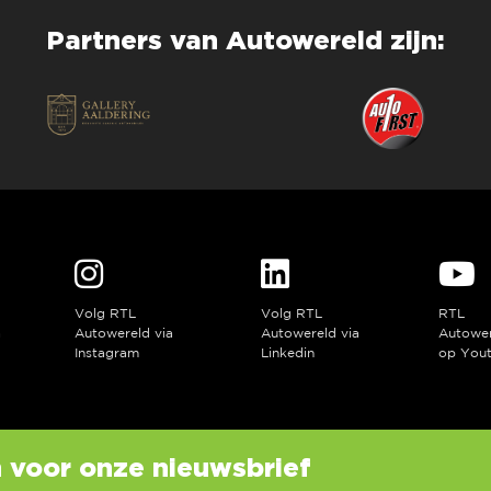
Partners van Autowereld zijn:
Volg RTL
Volg RTL
RTL
a
Autowereld via
Autowereld via
Autowe
Instagram
Linkedin
op You
in voor onze nieuwsbrief