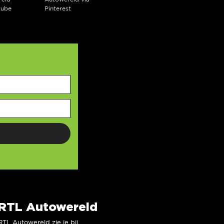
tube
Pinterest
RTL Autowereld
RTL Autowereld zie je bij