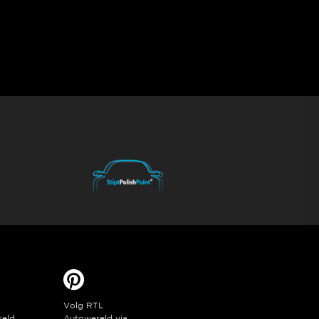
Volg RTL
reld
Autowereld via