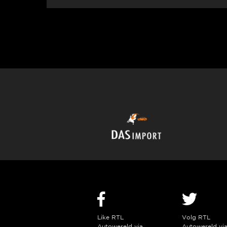
Like RTL
Volg RTL
Autowereld via
Autowereld vi