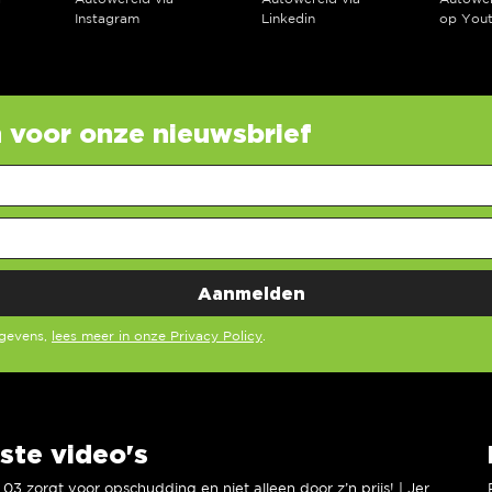
Instagram
Linkedin
op You
in voor onze nieuwsbrief
egevens,
lees meer in onze Privacy Policy
.
ste video's
XPENG L03 zorgt voor opschudding en niet alleen door z’n prijs! | Jeroen Mul