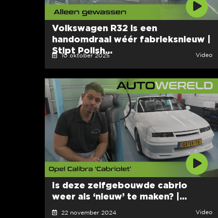
Volkswagen R32 is een
handomdraai wéér fabrieksnieuw |
Stipt Polish...
Video
10 oktober 2025
Is deze zelfgebouwde cabrio
weer als ‘nieuw’ te maken? |...
Video
22 november 2024