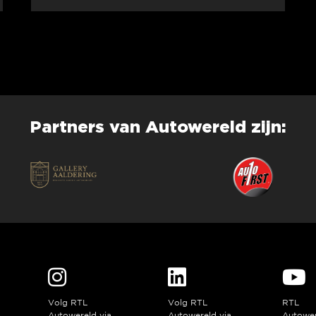
Partners van Autowereld zijn:
Volg RTL
Volg RTL
RTL
a
Autowereld via
Autowereld via
Autowe