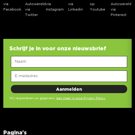
via
Autowereld
via
via
op
Autowereld
Facebook
via
Instagram
Linkedin
Youtube
via
Twitter
Pinterest
Schrijf je in voor onze nieuwsbrief
Wij respecteren uw gegevens,
lees meer in onze Privacy Policy
.
Pagina's