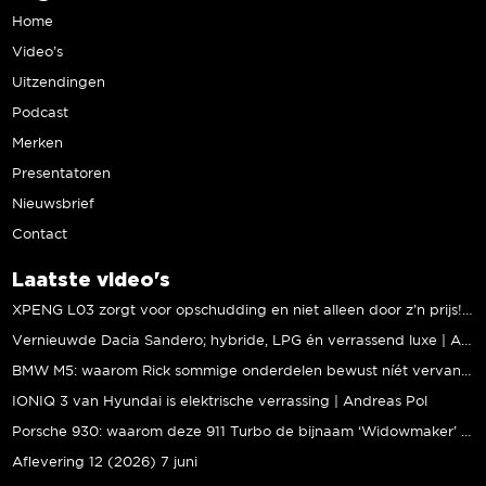
Home
Video’s
Uitzendingen
Podcast
Merken
Presentatoren
Nieuwsbrief
Contact
Laatste video's
XPENG L03 zorgt voor opschudding en niet alleen door z’n prijs! | Jeroen Mul
Vernieuwde Dacia Sandero; hybride, LPG én verrassend luxe | Andreas Pol
BMW M5: waarom Rick sommige onderdelen bewust níét vervangt | Stipt Polish Point
IONIQ 3 van Hyundai is elektrische verrassing | Andreas Pol
Porsche 930: waarom deze 911 Turbo de bijnaam ‘Widowmaker’ kreeg | Gallery Aaldering
Aflevering 12 (2026) 7 juni