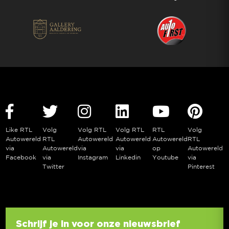
Like RTL
Volg
Volg RTL
Volg RTL
RTL
Volg
Autowereld
RTL
Autowereld
Autowereld
Autowereld
RTL
via
Autowereld
via
via
op
Autowereld
Facebook
via
Instagram
Linkedin
Youtube
via
Twitter
Pinterest
Schrijf je in voor onze nieuwsbrief