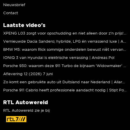
Nieuwsbrief
Contact
Laatste video's
XPENG L03 zorgt voor opschudding en niet alleen door z’n prijs! | Jeroen Mul
Vernieuwde Dacia Sandero; hybride, LPG én verrassend luxe | Andreas Pol
BMW M5: waarom Rick sommige onderdelen bewust níét vervangt | Stipt Polish Point
IONIQ 3 van Hyundai is elektrische verrassing | Andreas Pol
Porsche 930: waarom deze 911 Turbo de bijnaam ‘Widowmaker’ kreeg | Gallery Aaldering
Aflevering 12 (2026) 7 juni
Zo komt een gebruikte auto uit Duitsland naar Nederland | Allard Kalff
Porsche 911 Cabrio heeft professionele aandacht nodig | Stipt Polish Point
RTL Autowereld
RTL Autowereld zie je bij