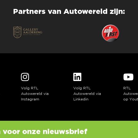
Partners van Autowereld zijn:
Volg RTL
Volg RTL
RTL
a
Autowereld via
Autowereld via
Autowe
Instagram
Linkedin
op You
in voor onze nieuwsbrief