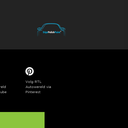
Volg RTL
reld
Autowereld via
tube
Pinterest