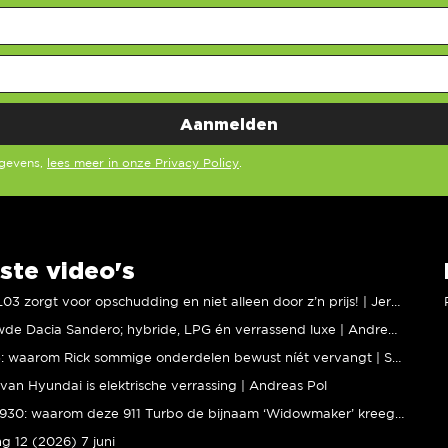
egevens,
lees meer in onze Privacy Policy
.
ste video's
XPENG L03 zorgt voor opschudding en niet alleen door z’n prijs! | Jeroen Mul
Vernieuwde Dacia Sandero; hybride, LPG én verrassend luxe | Andreas Pol
BMW M5: waarom Rick sommige onderdelen bewust níét vervangt | Stipt Polish Point
van Hyundai is elektrische verrassing | Andreas Pol
Porsche 930: waarom deze 911 Turbo de bijnaam ‘Widowmaker’ kreeg | Gallery Aaldering
ng 12 (2026) 7 juni