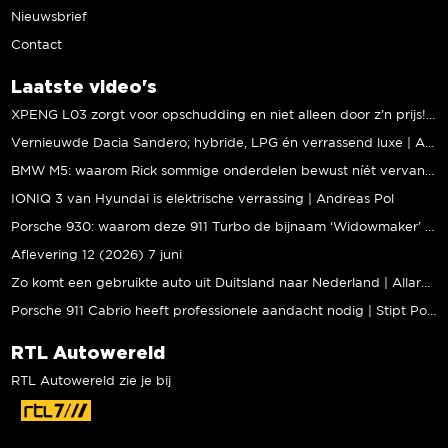
Nieuwsbrief
Contact
Laatste video's
XPENG L03 zorgt voor opschudding en niet alleen door z’n prijs! | Jeroen Mul
Vernieuwde Dacia Sandero; hybride, LPG én verrassend luxe | Andreas Pol
BMW M5: waarom Rick sommige onderdelen bewust níét vervangt | Stipt Polish Point
IONIQ 3 van Hyundai is elektrische verrassing | Andreas Pol
Porsche 930: waarom deze 911 Turbo de bijnaam ‘Widowmaker’ kreeg | Gallery Aaldering
Aflevering 12 (2026) 7 juni
Zo komt een gebruikte auto uit Duitsland naar Nederland | Allard Kalff
Porsche 911 Cabrio heeft professionele aandacht nodig | Stipt Polish Point
RTL Autowereld
RTL Autowereld zie je bij