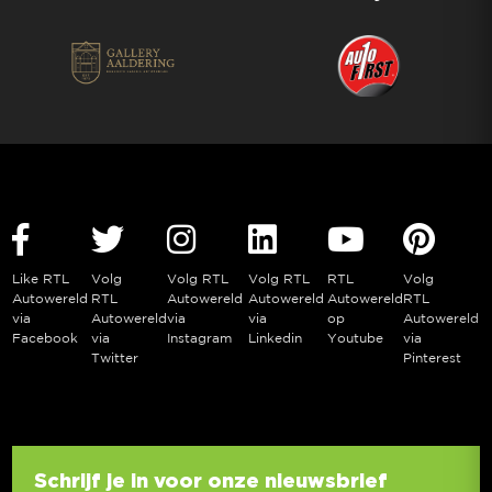
Like RTL
Volg
Volg RTL
Volg RTL
RTL
Volg
Autowereld
RTL
Autowereld
Autowereld
Autowereld
RTL
via
Autowereld
via
via
op
Autowereld
Facebook
via
Instagram
Linkedin
Youtube
via
Twitter
Pinterest
Schrijf je in voor onze nieuwsbrief