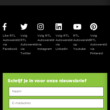
Like RTL
Volg
Volg RTL
Volg RTL
RTL
Volg
Autowereld
RTL
Autowereld
Autowereld
Autowereld
RTL
via
Autowereld
via
via
op
Autowereld
Facebook
via
Instagram
Linkedin
Youtube
via
Twitter
Pinterest
Schrijf je in voor onze nieuwsbrief