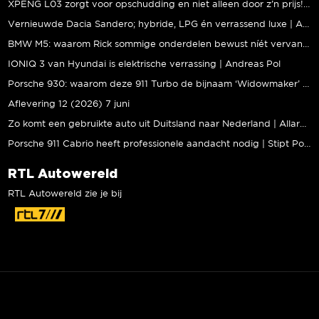
XPENG L03 zorgt voor opschudding en niet alleen door z’n prijs! | Jeroen Mul
Vernieuwde Dacia Sandero; hybride, LPG én verrassend luxe | Andreas Pol
BMW M5: waarom Rick sommige onderdelen bewust níét vervangt | Stipt Polish Point
IONIQ 3 van Hyundai is elektrische verrassing | Andreas Pol
Porsche 930: waarom deze 911 Turbo de bijnaam ‘Widowmaker’ kreeg | Gallery Aaldering
Aflevering 12 (2026) 7 juni
Zo komt een gebruikte auto uit Duitsland naar Nederland | Allard Kalff
Porsche 911 Cabrio heeft professionele aandacht nodig | Stipt Polish Point
RTL Autowereld
RTL Autowereld zie je bij