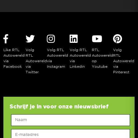
Like RTL
Volg
Volg RTL
Volg RTL
RTL
Volg
Autowereld
RTL
Autowereld
Autowereld
Autowereld
RTL
via
Autowereld
via
via
op
Autowereld
Facebook
via
Instagram
Linkedin
Youtube
via
Twitter
Pinterest
Schrijf je in voor onze nieuwsbrief