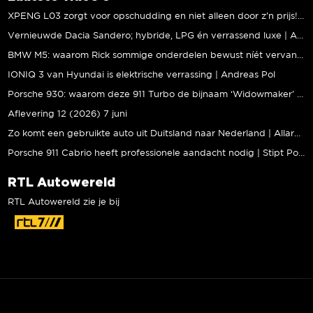
XPENG L03 zorgt voor opschudding en niet alleen door z’n prijs! | Jeroen Mul
Vernieuwde Dacia Sandero; hybride, LPG én verrassend luxe | Andreas Pol
BMW M5: waarom Rick sommige onderdelen bewust níét vervangt | Stipt Polish Point
IONIQ 3 van Hyundai is elektrische verrassing | Andreas Pol
Porsche 930: waarom deze 911 Turbo de bijnaam ‘Widowmaker’ kreeg | Gallery Aaldering
Aflevering 12 (2026) 7 juni
Zo komt een gebruikte auto uit Duitsland naar Nederland | Allard Kalff
Porsche 911 Cabrio heeft professionele aandacht nodig | Stipt Polish Point
RTL Autowereld
RTL Autowereld zie je bij