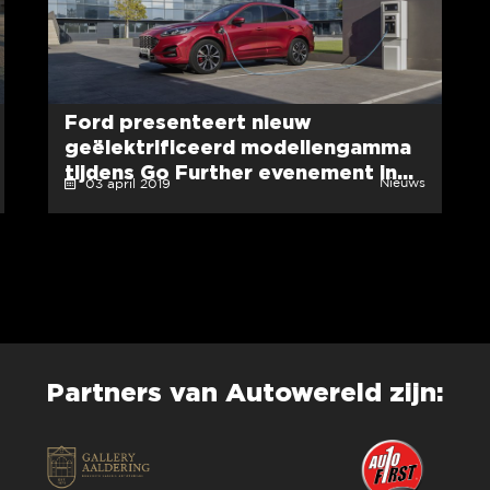
Ford presenteert nieuw
geëlektrificeerd modellengamma
tijdens Go Further evenement in...
Nieuws
03 april 2019
Partners van Autowereld zijn: