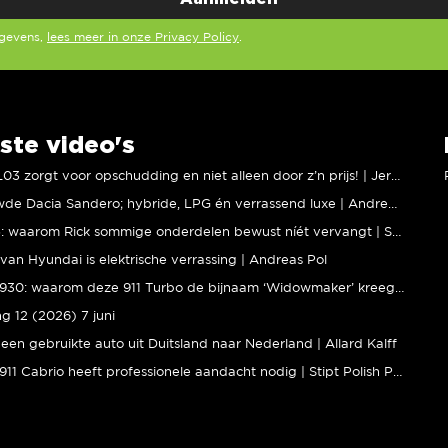
egevens,
lees meer in onze Privacy Policy
.
ste video's
XPENG L03 zorgt voor opschudding en niet alleen door z’n prijs! | Jeroen Mul
Vernieuwde Dacia Sandero; hybride, LPG én verrassend luxe | Andreas Pol
BMW M5: waarom Rick sommige onderdelen bewust níét vervangt | Stipt Polish Point
van Hyundai is elektrische verrassing | Andreas Pol
Porsche 930: waarom deze 911 Turbo de bijnaam ‘Widowmaker’ kreeg | Gallery Aaldering
ng 12 (2026) 7 juni
een gebruikte auto uit Duitsland naar Nederland | Allard Kalff
Porsche 911 Cabrio heeft professionele aandacht nodig | Stipt Polish Point