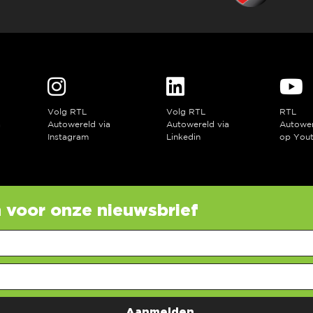
Volg RTL
Volg RTL
RTL
a
Autowereld via
Autowereld via
Autowe
Instagram
Linkedin
op You
in voor onze nieuwsbrief