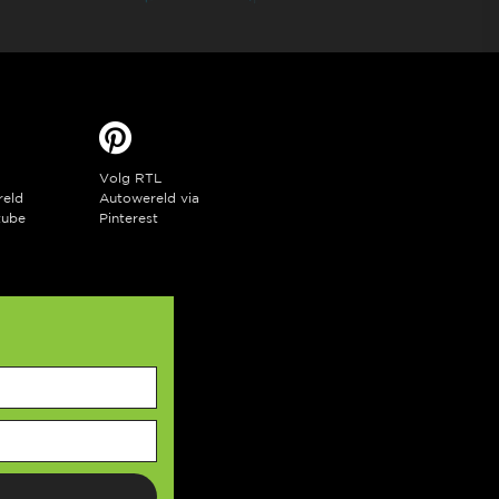
Volg RTL
reld
Autowereld via
tube
Pinterest