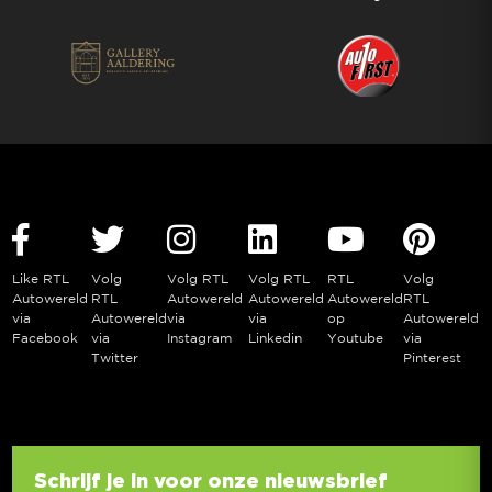
Like RTL
Volg
Volg RTL
Volg RTL
RTL
Volg
Autowereld
RTL
Autowereld
Autowereld
Autowereld
RTL
via
Autowereld
via
via
op
Autowereld
Facebook
via
Instagram
Linkedin
Youtube
via
Twitter
Pinterest
Schrijf je in voor onze nieuwsbrief