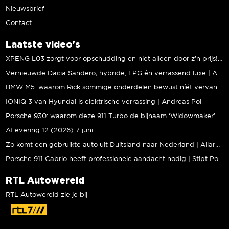
Nieuwsbrief
Contact
Laatste video's
XPENG L03 zorgt voor opschudding en niet alleen door z’n prijs! | Jeroen Mul
Vernieuwde Dacia Sandero; hybride, LPG én verrassend luxe | Andreas Pol
BMW M5: waarom Rick sommige onderdelen bewust níét vervangt | Stipt Polish Point
IONIQ 3 van Hyundai is elektrische verrassing | Andreas Pol
Porsche 930: waarom deze 911 Turbo de bijnaam ‘Widowmaker’ kreeg | Gallery Aaldering
Aflevering 12 (2026) 7 juni
Zo komt een gebruikte auto uit Duitsland naar Nederland | Allard Kalff
Porsche 911 Cabrio heeft professionele aandacht nodig | Stipt Polish Point
RTL Autowereld
RTL Autowereld zie je bij