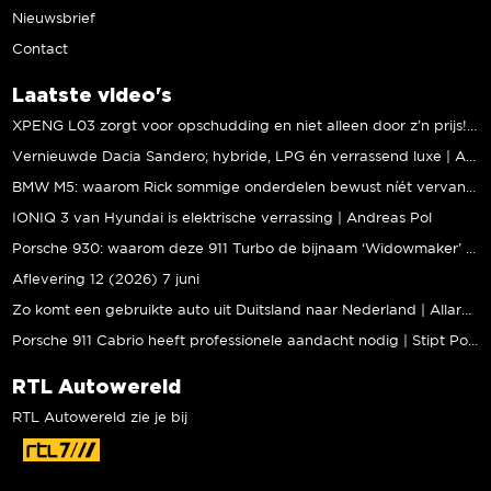
Nieuwsbrief
Contact
Laatste video's
XPENG L03 zorgt voor opschudding en niet alleen door z’n prijs! | Jeroen Mul
Vernieuwde Dacia Sandero; hybride, LPG én verrassend luxe | Andreas Pol
BMW M5: waarom Rick sommige onderdelen bewust níét vervangt | Stipt Polish Point
IONIQ 3 van Hyundai is elektrische verrassing | Andreas Pol
Porsche 930: waarom deze 911 Turbo de bijnaam ‘Widowmaker’ kreeg | Gallery Aaldering
Aflevering 12 (2026) 7 juni
Zo komt een gebruikte auto uit Duitsland naar Nederland | Allard Kalff
Porsche 911 Cabrio heeft professionele aandacht nodig | Stipt Polish Point
RTL Autowereld
RTL Autowereld zie je bij