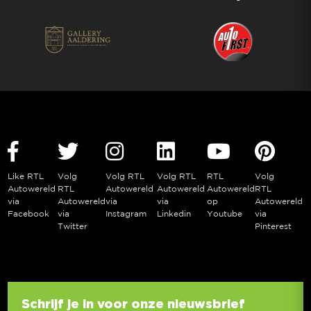
Like RTL
Volg
Volg RTL
Volg RTL
RTL
Volg
Autowereld
RTL
Autowereld
Autowereld
Autowereld
RTL
via
Autowereld
via
via
op
Autowereld
Facebook
via
Instagram
Linkedin
Youtube
via
Twitter
Pinterest
Schrijf je in voor onze nieuwsbrief