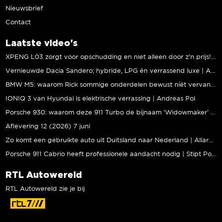
Nieuwsbrief
Contact
Laatste video's
XPENG L03 zorgt voor opschudding en niet alleen door z’n prijs! | Jeroen Mul
Vernieuwde Dacia Sandero; hybride, LPG én verrassend luxe | Andreas Pol
BMW M5: waarom Rick sommige onderdelen bewust níét vervangt | Stipt Polish Point
IONIQ 3 van Hyundai is elektrische verrassing | Andreas Pol
Porsche 930: waarom deze 911 Turbo de bijnaam ‘Widowmaker’ kreeg | Gallery Aaldering
Aflevering 12 (2026) 7 juni
Zo komt een gebruikte auto uit Duitsland naar Nederland | Allard Kalff
Porsche 911 Cabrio heeft professionele aandacht nodig | Stipt Polish Point
RTL Autowereld
RTL Autowereld zie je bij