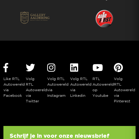
Like RTL
Volg
Volg RTL
Volg RTL
RTL
Volg
Autowereld
RTL
Autowereld
Autowereld
Autowereld
RTL
via
Autowereld
via
via
op
Autowereld
Facebook
via
Instagram
Linkedin
Youtube
via
Twitter
Pinterest
Schrijf je in voor onze nieuwsbrief