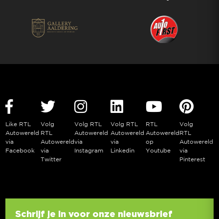
Like RTL
Volg
Volg RTL
Volg RTL
RTL
Volg
Autowereld
RTL
Autowereld
Autowereld
Autowereld
RTL
via
Autowereld
via
via
op
Autowereld
Facebook
via
Instagram
Linkedin
Youtube
via
Twitter
Pinterest
Schrijf je in voor onze nieuwsbrief