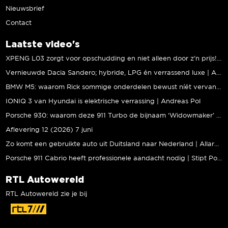
Nieuwsbrief
Contact
Laatste video's
XPENG L03 zorgt voor opschudding en niet alleen door z’n prijs! | Jeroen Mul
Vernieuwde Dacia Sandero; hybride, LPG én verrassend luxe | Andreas Pol
BMW M5: waarom Rick sommige onderdelen bewust níét vervangt | Stipt Polish Point
IONIQ 3 van Hyundai is elektrische verrassing | Andreas Pol
Porsche 930: waarom deze 911 Turbo de bijnaam ‘Widowmaker’ kreeg | Gallery Aaldering
Aflevering 12 (2026) 7 juni
Zo komt een gebruikte auto uit Duitsland naar Nederland | Allard Kalff
Porsche 911 Cabrio heeft professionele aandacht nodig | Stipt Polish Point
RTL Autowereld
RTL Autowereld zie je bij