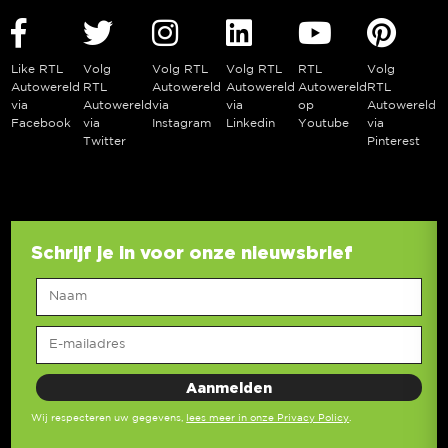
Like RTL
Volg
Volg RTL
Volg RTL
RTL
Volg
Autowereld
RTL
Autowereld
Autowereld
Autowereld
RTL
via
Autowereld
via
via
op
Autowereld
Facebook
via
Instagram
Linkedin
Youtube
via
Twitter
Pinterest
Schrijf je in voor onze nieuwsbrief
Wij respecteren uw gegevens,
lees meer in onze Privacy Policy
.