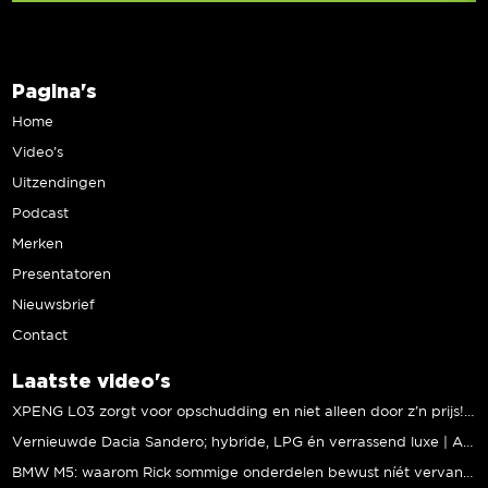
Pagina's
Home
Video’s
Uitzendingen
Podcast
Merken
Presentatoren
Nieuwsbrief
Contact
Laatste video's
XPENG L03 zorgt voor opschudding en niet alleen door z’n prijs! | Jeroen Mul
Vernieuwde Dacia Sandero; hybride, LPG én verrassend luxe | Andreas Pol
BMW M5: waarom Rick sommige onderdelen bewust níét vervangt | Stipt Polish Point