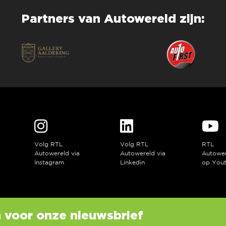
Partners van Autowereld zijn:
Volg RTL
Volg RTL
RTL
a
Autowereld via
Autowereld via
Autowe
Instagram
Linkedin
op You
in voor onze nieuwsbrief