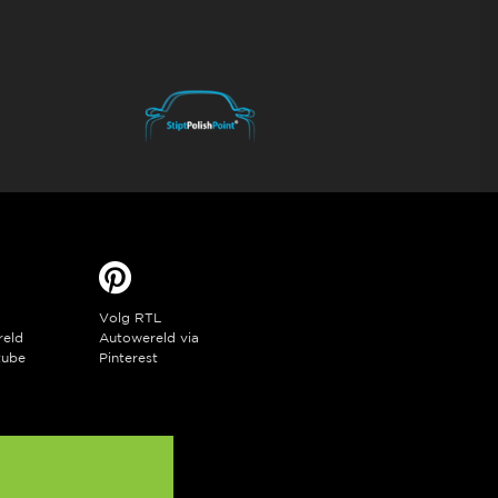
Volg RTL
reld
Autowereld via
tube
Pinterest