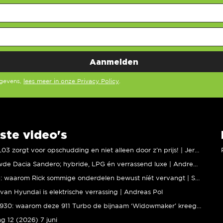
egevens,
lees meer in onze Privacy Policy
.
ste video's
XPENG L03 zorgt voor opschudding en niet alleen door z’n prijs! | Jeroen Mul
Vernieuwde Dacia Sandero; hybride, LPG én verrassend luxe | Andreas Pol
BMW M5: waarom Rick sommige onderdelen bewust níét vervangt | Stipt Polish Point
van Hyundai is elektrische verrassing | Andreas Pol
Porsche 930: waarom deze 911 Turbo de bijnaam ‘Widowmaker’ kreeg | Gallery Aaldering
ng 12 (2026) 7 juni