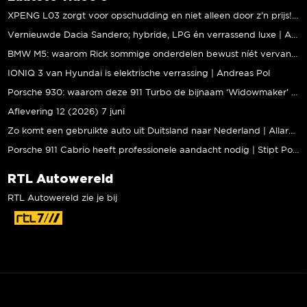
XPENG L03 zorgt voor opschudding en niet alleen door z’n prijs! | Jeroen Mul
Vernieuwde Dacia Sandero; hybride, LPG én verrassend luxe | Andreas Pol
BMW M5: waarom Rick sommige onderdelen bewust níét vervangt | Stipt Polish Point
IONIQ 3 van Hyundai is elektrische verrassing | Andreas Pol
Porsche 930: waarom deze 911 Turbo de bijnaam ‘Widowmaker’ kreeg | Gallery Aaldering
Aflevering 12 (2026) 7 juni
Zo komt een gebruikte auto uit Duitsland naar Nederland | Allard Kalff
Porsche 911 Cabrio heeft professionele aandacht nodig | Stipt Polish Point
RTL Autowereld
RTL Autowereld zie je bij