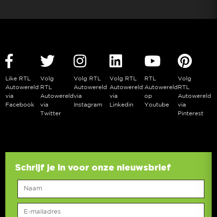
Like RTL
Volg
Volg RTL
Volg RTL
RTL
Volg
Autowereld
RTL
Autowereld
Autowereld
Autowereld
RTL
via
Autowereld
via
via
op
Autowereld
Facebook
via
Instagram
Linkedin
Youtube
via
Twitter
Pinterest
Schrijf je in voor onze nieuwsbrief