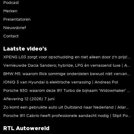
Podcast
Merken
Presentatoren
Nieuwsbrief
Contact
Laatste video's
XPENG L03 zorgt voor opschudding en niet alleen door z’n prijs! | Jeroen Mul
Vernieuwde Dacia Sandero; hybride, LPG én verrassend luxe | Andreas Pol
BMW M5: waarom Rick sommige onderdelen bewust níét vervangt | Stipt Polish Point
IONIQ 3 van Hyundai is elektrische verrassing | Andreas Pol
Porsche 930: waarom deze 911 Turbo de bijnaam ‘Widowmaker’ kreeg | Gallery Aaldering
Aflevering 12 (2026) 7 juni
Zo komt een gebruikte auto uit Duitsland naar Nederland | Allard Kalff
Porsche 911 Cabrio heeft professionele aandacht nodig | Stipt Polish Point
RTL Autowereld