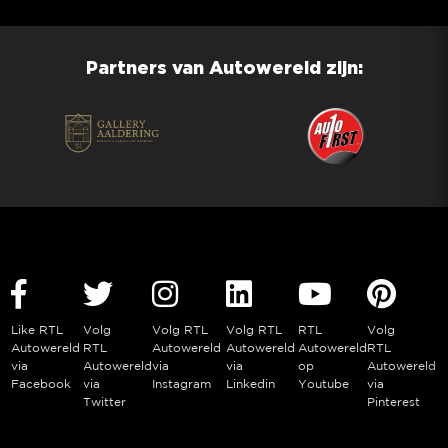
Partners van Autowereld zijn:
Like RTL
Volg
Volg RTL
Volg RTL
RTL
Volg
Autowereld
RTL
Autowereld
Autowereld
Autowereld
RTL
via
Autowereld
via
via
op
Autowereld
Facebook
via
Instagram
Linkedin
Youtube
via
Twitter
Pinterest