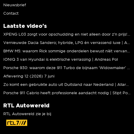
Nieuwsbrief
Contact
Laatste video's
XPENG L03 zorgt voor opschudding en niet alleen door z’n prijs! | Jeroen Mul
Vernieuwde Dacia Sandero; hybride, LPG én verrassend luxe | Andreas Pol
BMW M5: waarom Rick sommige onderdelen bewust níét vervangt | Stipt Polish Point
IONIQ 3 van Hyundai is elektrische verrassing | Andreas Pol
Porsche 930: waarom deze 911 Turbo de bijnaam ‘Widowmaker’ kreeg | Gallery Aaldering
Aflevering 12 (2026) 7 juni
Zo komt een gebruikte auto uit Duitsland naar Nederland | Allard Kalff
Porsche 911 Cabrio heeft professionele aandacht nodig | Stipt Polish Point
RTL Autowereld
RTL Autowereld zie je bij