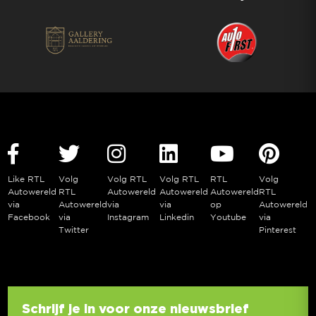
Like RTL
Volg
Volg RTL
Volg RTL
RTL
Volg
Autowereld
RTL
Autowereld
Autowereld
Autowereld
RTL
via
Autowereld
via
via
op
Autowereld
Facebook
via
Instagram
Linkedin
Youtube
via
Twitter
Pinterest
Schrijf je in voor onze nieuwsbrief