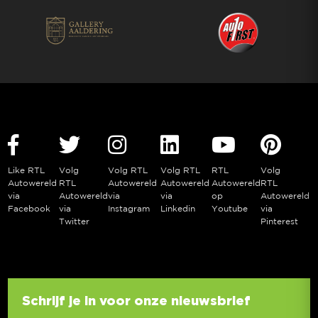
Like RTL
Volg
Volg RTL
Volg RTL
RTL
Volg
Autowereld
RTL
Autowereld
Autowereld
Autowereld
RTL
via
Autowereld
via
via
op
Autowereld
Facebook
via
Instagram
Linkedin
Youtube
via
Twitter
Pinterest
Schrijf je in voor onze nieuwsbrief