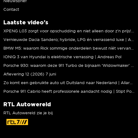
Nieuwsbrief
Contact
Laatste video's
XPENG L03 zorgt voor opschudding en niet alleen door z’n prijs! | Jeroen Mul
Vernieuwde Dacia Sandero; hybride, LPG én verrassend luxe | Andreas Pol
BMW M5: waarom Rick sommige onderdelen bewust níét vervangt | Stipt Polish Point
IONIQ 3 van Hyundai is elektrische verrassing | Andreas Pol
Porsche 930: waarom deze 911 Turbo de bijnaam ‘Widowmaker’ kreeg | Gallery Aaldering
Aflevering 12 (2026) 7 juni
Zo komt een gebruikte auto uit Duitsland naar Nederland | Allard Kalff
Porsche 911 Cabrio heeft professionele aandacht nodig | Stipt Polish Point
RTL Autowereld
RTL Autowereld zie je bij