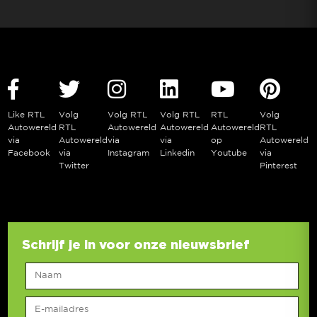
Like RTL
Volg
Volg RTL
Volg RTL
RTL
Volg
Autowereld
RTL
Autowereld
Autowereld
Autowereld
RTL
via
Autowereld
via
via
op
Autowereld
Facebook
via
Instagram
Linkedin
Youtube
via
Twitter
Pinterest
Schrijf je in voor onze nieuwsbrief