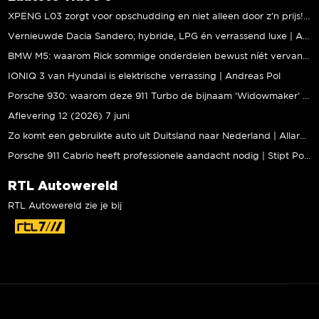
XPENG L03 zorgt voor opschudding en niet alleen door z’n prijs! | Jeroen Mul
Vernieuwde Dacia Sandero; hybride, LPG én verrassend luxe | Andreas Pol
BMW M5: waarom Rick sommige onderdelen bewust níét vervangt | Stipt Polish Point
IONIQ 3 van Hyundai is elektrische verrassing | Andreas Pol
Porsche 930: waarom deze 911 Turbo de bijnaam ‘Widowmaker’ kreeg | Gallery Aaldering
Aflevering 12 (2026) 7 juni
Zo komt een gebruikte auto uit Duitsland naar Nederland | Allard Kalff
Porsche 911 Cabrio heeft professionele aandacht nodig | Stipt Polish Point
RTL Autowereld
RTL Autowereld zie je bij