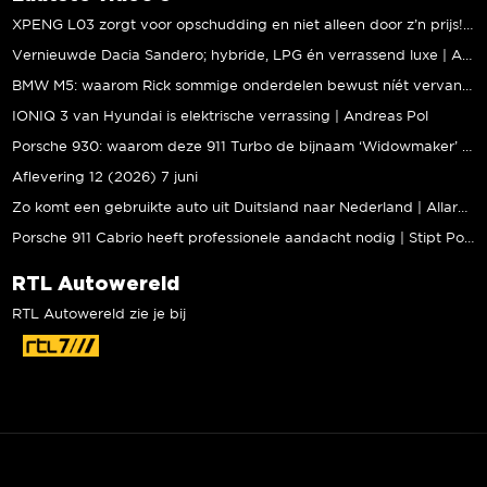
XPENG L03 zorgt voor opschudding en niet alleen door z’n prijs! | Jeroen Mul
Vernieuwde Dacia Sandero; hybride, LPG én verrassend luxe | Andreas Pol
BMW M5: waarom Rick sommige onderdelen bewust níét vervangt | Stipt Polish Point
IONIQ 3 van Hyundai is elektrische verrassing | Andreas Pol
Porsche 930: waarom deze 911 Turbo de bijnaam ‘Widowmaker’ kreeg | Gallery Aaldering
Aflevering 12 (2026) 7 juni
Zo komt een gebruikte auto uit Duitsland naar Nederland | Allard Kalff
Porsche 911 Cabrio heeft professionele aandacht nodig | Stipt Polish Point
RTL Autowereld
RTL Autowereld zie je bij