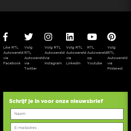
Like RTL
Volg
Volg RTL
Volg RTL
RTL
Volg
Autowereld
RTL
Autowereld
Autowereld
Autowereld
RTL
via
Autowereld
via
via
op
Autowereld
Facebook
via
Instagram
Linkedin
Youtube
via
Twitter
Pinterest
Schrijf je in voor onze nieuwsbrief