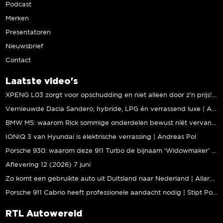
Podcast
Merken
Presentatoren
Nieuwsbrief
Contact
Laatste video's
XPENG L03 zorgt voor opschudding en niet alleen door z’n prijs! | Jeroen Mul
Vernieuwde Dacia Sandero; hybride, LPG én verrassend luxe | Andreas Pol
BMW M5: waarom Rick sommige onderdelen bewust níét vervangt | Stipt Polish Point
IONIQ 3 van Hyundai is elektrische verrassing | Andreas Pol
Porsche 930: waarom deze 911 Turbo de bijnaam ‘Widowmaker’ kreeg | Gallery Aaldering
Aflevering 12 (2026) 7 juni
Zo komt een gebruikte auto uit Duitsland naar Nederland | Allard Kalff
Porsche 911 Cabrio heeft professionele aandacht nodig | Stipt Polish Point
RTL Autowereld