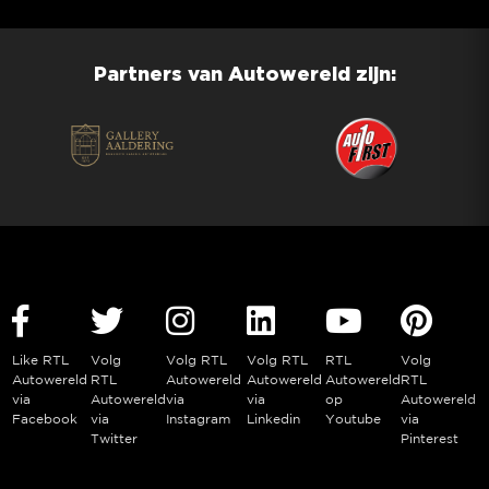
Partners van Autowereld zijn:
Like RTL
Volg
Volg RTL
Volg RTL
RTL
Volg
Autowereld
RTL
Autowereld
Autowereld
Autowereld
RTL
via
Autowereld
via
via
op
Autowereld
Facebook
via
Instagram
Linkedin
Youtube
via
Twitter
Pinterest