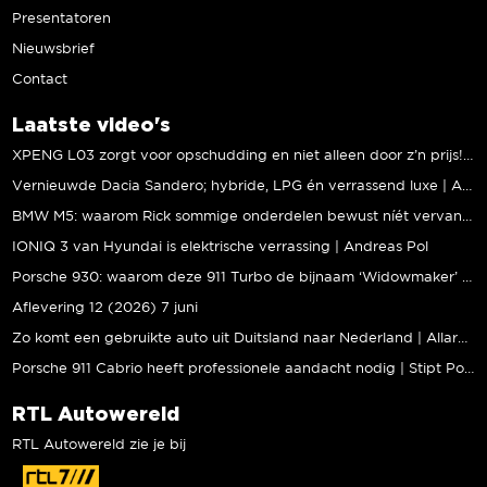
Presentatoren
Nieuwsbrief
Contact
Laatste video's
XPENG L03 zorgt voor opschudding en niet alleen door z’n prijs! | Jeroen Mul
Vernieuwde Dacia Sandero; hybride, LPG én verrassend luxe | Andreas Pol
BMW M5: waarom Rick sommige onderdelen bewust níét vervangt | Stipt Polish Point
IONIQ 3 van Hyundai is elektrische verrassing | Andreas Pol
Porsche 930: waarom deze 911 Turbo de bijnaam ‘Widowmaker’ kreeg | Gallery Aaldering
Aflevering 12 (2026) 7 juni
Zo komt een gebruikte auto uit Duitsland naar Nederland | Allard Kalff
Porsche 911 Cabrio heeft professionele aandacht nodig | Stipt Polish Point
RTL Autowereld
RTL Autowereld zie je bij