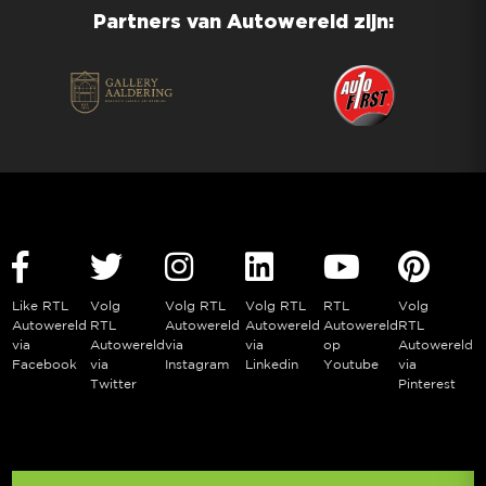
Partners van Autowereld zijn:
Like RTL
Volg
Volg RTL
Volg RTL
RTL
Volg
Autowereld
RTL
Autowereld
Autowereld
Autowereld
RTL
via
Autowereld
via
via
op
Autowereld
Facebook
via
Instagram
Linkedin
Youtube
via
Twitter
Pinterest