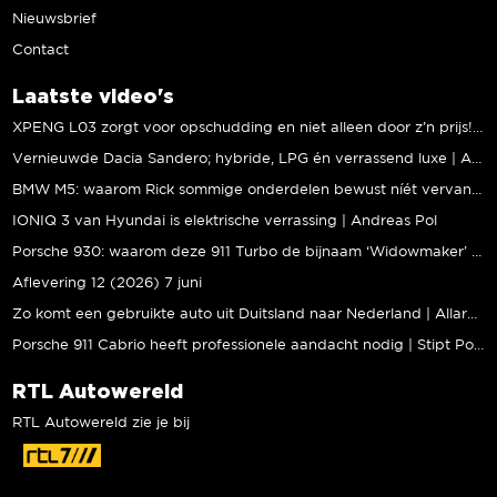
Nieuwsbrief
Contact
Laatste video's
XPENG L03 zorgt voor opschudding en niet alleen door z’n prijs! | Jeroen Mul
Vernieuwde Dacia Sandero; hybride, LPG én verrassend luxe | Andreas Pol
BMW M5: waarom Rick sommige onderdelen bewust níét vervangt | Stipt Polish Point
IONIQ 3 van Hyundai is elektrische verrassing | Andreas Pol
Porsche 930: waarom deze 911 Turbo de bijnaam ‘Widowmaker’ kreeg | Gallery Aaldering
Aflevering 12 (2026) 7 juni
Zo komt een gebruikte auto uit Duitsland naar Nederland | Allard Kalff
Porsche 911 Cabrio heeft professionele aandacht nodig | Stipt Polish Point
RTL Autowereld
RTL Autowereld zie je bij