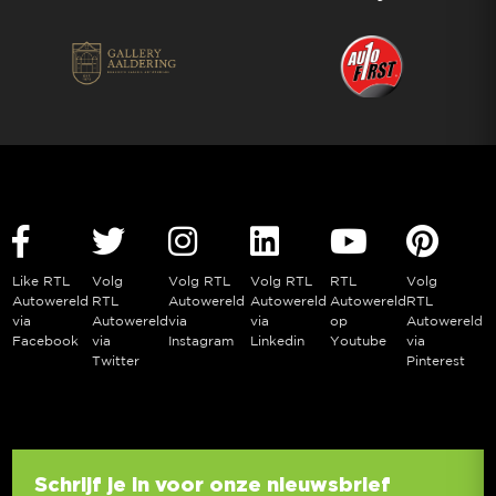
Like RTL
Volg
Volg RTL
Volg RTL
RTL
Volg
Autowereld
RTL
Autowereld
Autowereld
Autowereld
RTL
via
Autowereld
via
via
op
Autowereld
Facebook
via
Instagram
Linkedin
Youtube
via
Twitter
Pinterest
Schrijf je in voor onze nieuwsbrief