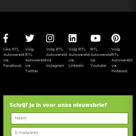
Like RTL
Volg
Volg RTL
Volg RTL
RTL
Volg
Autowereld
RTL
Autowereld
Autowereld
Autowereld
RTL
via
Autowereld
via
via
op
Autowereld
Facebook
via
Instagram
Linkedin
Youtube
via
Twitter
Pinterest
Schrijf je in voor onze nieuwsbrief