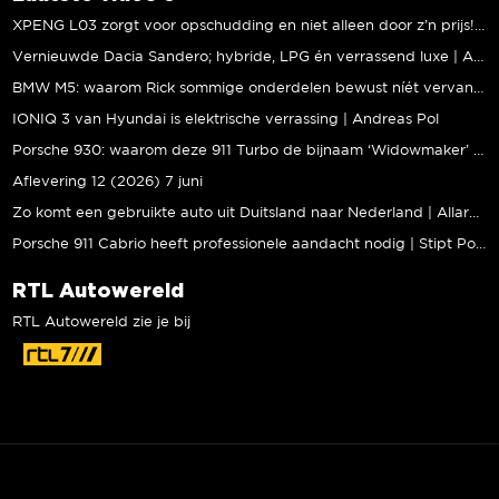
XPENG L03 zorgt voor opschudding en niet alleen door z’n prijs! | Jeroen Mul
Vernieuwde Dacia Sandero; hybride, LPG én verrassend luxe | Andreas Pol
BMW M5: waarom Rick sommige onderdelen bewust níét vervangt | Stipt Polish Point
IONIQ 3 van Hyundai is elektrische verrassing | Andreas Pol
Porsche 930: waarom deze 911 Turbo de bijnaam ‘Widowmaker’ kreeg | Gallery Aaldering
Aflevering 12 (2026) 7 juni
Zo komt een gebruikte auto uit Duitsland naar Nederland | Allard Kalff
Porsche 911 Cabrio heeft professionele aandacht nodig | Stipt Polish Point
RTL Autowereld
RTL Autowereld zie je bij