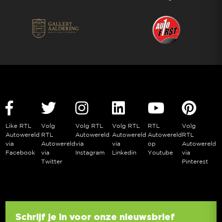
Like RTL
Volg
Volg RTL
Volg RTL
RTL
Volg
Autowereld
RTL
Autowereld
Autowereld
Autowereld
RTL
via
Autowereld
via
via
op
Autowereld
Facebook
via
Instagram
Linkedin
Youtube
via
Twitter
Pinterest
Schrijf je in voor onze nieuwsbrief