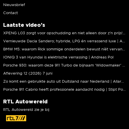
Nieuwsbrief
Contact
Laatste video's
XPENG L03 zorgt voor opschudding en niet alleen door z’n prijs! | Jeroen Mul
Vernieuwde Dacia Sandero; hybride, LPG én verrassend luxe | Andreas Pol
BMW M5: waarom Rick sommige onderdelen bewust níét vervangt | Stipt Polish Point
IONIQ 3 van Hyundai is elektrische verrassing | Andreas Pol
Porsche 930: waarom deze 911 Turbo de bijnaam ‘Widowmaker’ kreeg | Gallery Aaldering
Aflevering 12 (2026) 7 juni
Zo komt een gebruikte auto uit Duitsland naar Nederland | Allard Kalff
Porsche 911 Cabrio heeft professionele aandacht nodig | Stipt Polish Point
RTL Autowereld
RTL Autowereld zie je bij