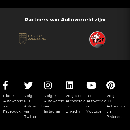
Partners van Autowereld zijn:
Like RTL
Volg
Volg RTL
Volg RTL
RTL
Volg
Autowereld
RTL
Autowereld
Autowereld
Autowereld
RTL
via
Autowereld
via
via
op
Autowereld
Facebook
via
Instagram
Linkedin
Youtube
via
Twitter
Pinterest