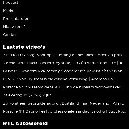
Podcast
Merken
Presentatoren
Nieuwsbrief
Contact
Laatste video's
XPENG L03 zorgt voor opschudding en niet alleen door z’n prijs! | Jeroen Mul
Vernieuwde Dacia Sandero; hybride, LPG én verrassend luxe | Andreas Pol
BMW M5: waarom Rick sommige onderdelen bewust níét vervangt | Stipt Polish Point
IONIQ 3 van Hyundai is elektrische verrassing | Andreas Pol
Porsche 930: waarom deze 911 Turbo de bijnaam ‘Widowmaker’ kreeg | Gallery Aaldering
Aflevering 12 (2026) 7 juni
Zo komt een gebruikte auto uit Duitsland naar Nederland | Allard Kalff
Porsche 911 Cabrio heeft professionele aandacht nodig | Stipt Polish Point
RTL Autowereld