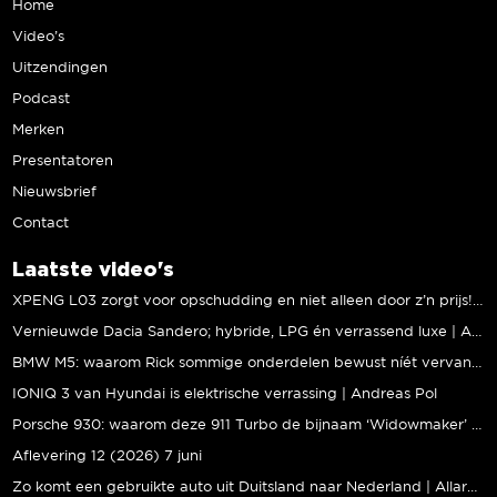
Home
Video’s
Uitzendingen
Podcast
Merken
Presentatoren
Nieuwsbrief
Contact
Laatste video's
XPENG L03 zorgt voor opschudding en niet alleen door z’n prijs! | Jeroen Mul
Vernieuwde Dacia Sandero; hybride, LPG én verrassend luxe | Andreas Pol
BMW M5: waarom Rick sommige onderdelen bewust níét vervangt | Stipt Polish Point
IONIQ 3 van Hyundai is elektrische verrassing | Andreas Pol
Porsche 930: waarom deze 911 Turbo de bijnaam ‘Widowmaker’ kreeg | Gallery Aaldering
Aflevering 12 (2026) 7 juni
Zo komt een gebruikte auto uit Duitsland naar Nederland | Allard Kalff