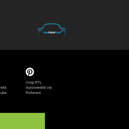
Volg RTL
reld
Autowereld via
tube
Pinterest