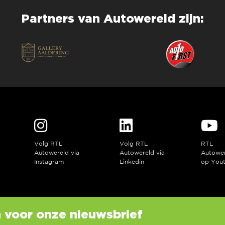
Partners van Autowereld zijn:
Volg RTL
Volg RTL
RTL
a
Autowereld via
Autowereld via
Autowe
Instagram
Linkedin
op You
in voor onze nieuwsbrief