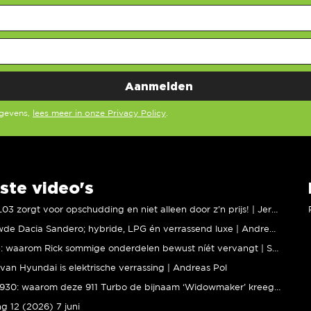
egevens,
lees meer in onze Privacy Policy
.
ste video's
XPENG L03 zorgt voor opschudding en niet alleen door z’n prijs! | Jeroen Mul
Vernieuwde Dacia Sandero; hybride, LPG én verrassend luxe | Andreas Pol
BMW M5: waarom Rick sommige onderdelen bewust níét vervangt | Stipt Polish Point
van Hyundai is elektrische verrassing | Andreas Pol
Porsche 930: waarom deze 911 Turbo de bijnaam ‘Widowmaker’ kreeg | Gallery Aaldering
ng 12 (2026) 7 juni