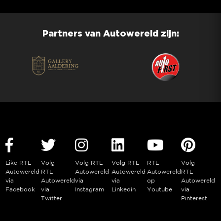
Partners van Autowereld zijn:
Like RTL
Volg
Volg RTL
Volg RTL
RTL
Volg
Autowereld
RTL
Autowereld
Autowereld
Autowereld
RTL
via
Autowereld
via
via
op
Autowereld
Facebook
via
Instagram
Linkedin
Youtube
via
Twitter
Pinterest