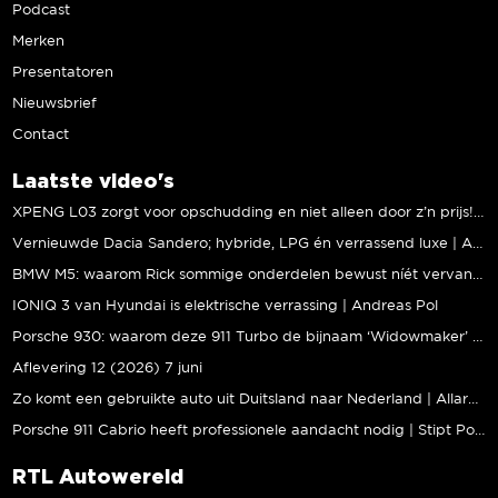
Podcast
Merken
Presentatoren
Nieuwsbrief
Contact
Laatste video's
XPENG L03 zorgt voor opschudding en niet alleen door z’n prijs! | Jeroen Mul
Vernieuwde Dacia Sandero; hybride, LPG én verrassend luxe | Andreas Pol
BMW M5: waarom Rick sommige onderdelen bewust níét vervangt | Stipt Polish Point
IONIQ 3 van Hyundai is elektrische verrassing | Andreas Pol
Porsche 930: waarom deze 911 Turbo de bijnaam ‘Widowmaker’ kreeg | Gallery Aaldering
Aflevering 12 (2026) 7 juni
Zo komt een gebruikte auto uit Duitsland naar Nederland | Allard Kalff
Porsche 911 Cabrio heeft professionele aandacht nodig | Stipt Polish Point
RTL Autowereld