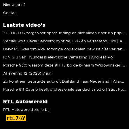
Nieuwsbrief
Contact
Laatste video's
XPENG L03 zorgt voor opschudding en niet alleen door z’n prijs! | Jeroen Mul
Vernieuwde Dacia Sandero; hybride, LPG én verrassend luxe | Andreas Pol
BMW M5: waarom Rick sommige onderdelen bewust níét vervangt | Stipt Polish Point
IONIQ 3 van Hyundai is elektrische verrassing | Andreas Pol
Porsche 930: waarom deze 911 Turbo de bijnaam ‘Widowmaker’ kreeg | Gallery Aaldering
Aflevering 12 (2026) 7 juni
Zo komt een gebruikte auto uit Duitsland naar Nederland | Allard Kalff
Porsche 911 Cabrio heeft professionele aandacht nodig | Stipt Polish Point
RTL Autowereld
RTL Autowereld zie je bij