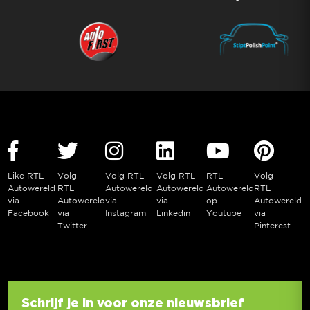
Like RTL
Volg
Volg RTL
Volg RTL
RTL
Volg
Autowereld
RTL
Autowereld
Autowereld
Autowereld
RTL
via
Autowereld
via
via
op
Autowereld
Facebook
via
Instagram
Linkedin
Youtube
via
Twitter
Pinterest
Schrijf je in voor onze nieuwsbrief