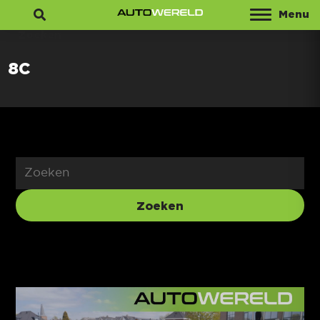
Menu
Zoeken
8C