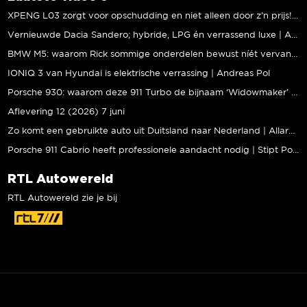
XPENG L03 zorgt voor opschudding en niet alleen door z’n prijs! | Jeroen Mul
Vernieuwde Dacia Sandero; hybride, LPG én verrassend luxe | Andreas Pol
BMW M5: waarom Rick sommige onderdelen bewust níét vervangt | Stipt Polish Point
IONIQ 3 van Hyundai is elektrische verrassing | Andreas Pol
Porsche 930: waarom deze 911 Turbo de bijnaam ‘Widowmaker’ kreeg | Gallery Aaldering
Aflevering 12 (2026) 7 juni
Zo komt een gebruikte auto uit Duitsland naar Nederland | Allard Kalff
Porsche 911 Cabrio heeft professionele aandacht nodig | Stipt Polish Point
RTL Autowereld
RTL Autowereld zie je bij