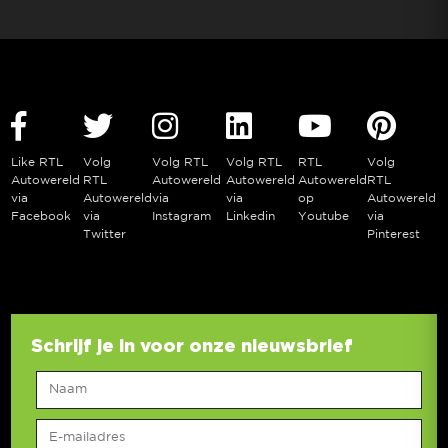
Like RTL
Volg
Volg RTL
Volg RTL
RTL
Volg
Autowereld
RTL
Autowereld
Autowereld
Autowereld
RTL
via
Autowereld
via
via
op
Autowereld
Facebook
via
Instagram
Linkedin
Youtube
via
Twitter
Pinterest
Schrijf je in voor onze nieuwsbrief